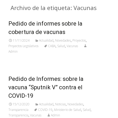
Archivo de la etiqueta: Vacunas
Pedido de informes sobre la
cobertura de vacunas
11/11/2024
Actualidad
,
Novedades
,
Proyectos
,
Proyectos Legislativos
CABA
,
Salud
,
Vacunas
Admin
Pedido de Informes: sobre la
vacuna “Sputnik V” contra el
COVID-19
15/12/2020
Actualidad
,
Noticias
,
Novedades
,
Transparencia
COVID-19
,
Ministerio de Salud
,
Salud
,
Transparencia
,
Vacunas
Admin