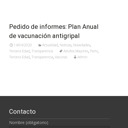
Pedido de informes: Plan Anual
de vacunación antigripal
14/04/2020
Actualidad
,
Noticias
,
Novedades
,
Tercera Edad
,
Transparencia
Adultos Mayores
,
Pami
,
Tercera Edad
,
Transparencia
,
Vacunas
Admin
Contacto
Nombre (obligatorio)