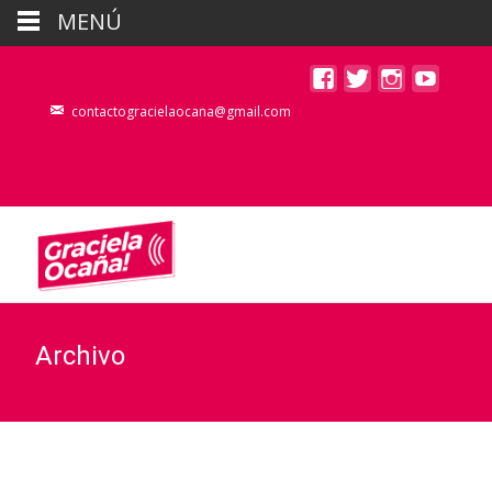
MENÚ
contactogracielaocana@gmail.com
Archivo