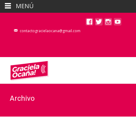
MENÚ
contactogracielaocana@gmail.com
Archivo