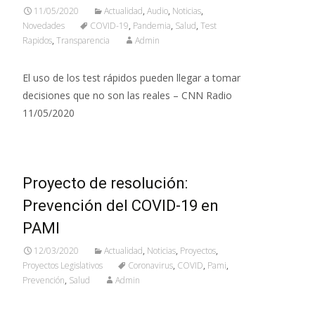
11/05/2020
Actualidad
,
Audio
,
Noticias
,
Novedades
COVID-19
,
Pandemia
,
Salud
,
Test
Rapidos
,
Transparencia
Admin
El uso de los test rápidos pueden llegar a tomar
decisiones que no son las reales – CNN Radio
11/05/2020
Proyecto de resolución:
Prevención del COVID-19 en
PAMI
12/03/2020
Actualidad
,
Noticias
,
Proyectos
,
Proyectos Legislativos
Coronavirus
,
COVID
,
Pami
,
Prevención
,
Salud
Admin