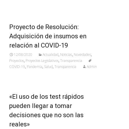
Proyecto de Resolución:
Adquisición de insumos en
relación al COVID-19
12/08/2020
Actualidad
,
Noticias
,
Novedades
,
Proyectos
,
Proyectos Legislativos
,
Transparencia
COVID-19
,
Pandemia
,
Salud
,
Transparencia
Admin
«El uso de los test rápidos
pueden llegar a tomar
decisiones que no son las
reales»