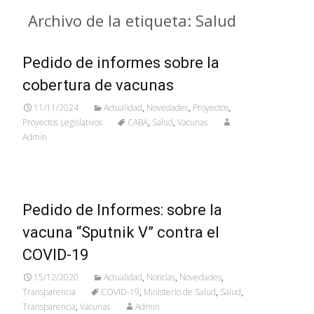
Archivo de la etiqueta: Salud
Pedido de informes sobre la
cobertura de vacunas
11/11/2024
Actualidad
,
Novedades
,
Proyectos
,
Proyectos Legislativos
CABA
,
Salud
,
Vacunas
Admin
Pedido de Informes: sobre la
vacuna “Sputnik V” contra el
COVID-19
15/12/2020
Actualidad
,
Noticias
,
Novedades
,
Transparencia
COVID-19
,
Ministerio de Salud
,
Salud
,
Transparencia
,
Vacunas
Admin