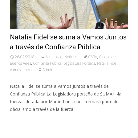
Natalia Fidel se suma a Vamos Juntos
a través de Confianza Pública
26/02/2018
Actualidad
,
Noticias
CABA
,
Ciudad de
Buenos Aires
,
Confianza Publica
,
Legislatura Porteña
,
Natalia Fidel
,
Vamos Juntos
Admin
Natalia Fidel se suma a Vamos Juntos a través de
Confianza Pública La Legisladora porteña de SUMA+ -la
fuerza liderada por Martín Lousteau- formará parte del
oficialismo a través de la fuerza
Leer más…