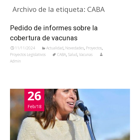
Archivo de la etiqueta: CABA
Pedido de informes sobre la
cobertura de vacunas
11/11/2024
Actualidad
,
Novedades
,
Proyectos
,
Proyectos Legislativos
CABA
,
Salud
,
Vacunas
Admin
26
Feb/18