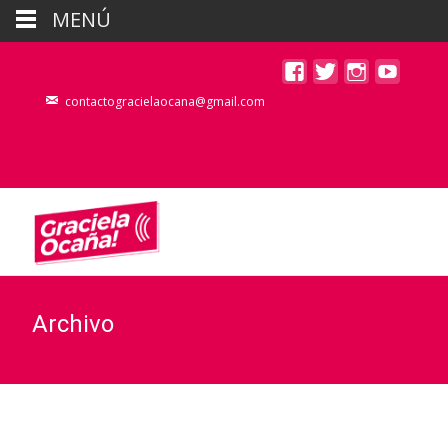
MENÚ
contactogracielaocana@gmail.com
Archivo