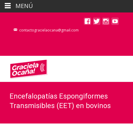
MENÚ
contactogracielaocana@gmail.com
Encefalopatías Espongiformes
Transmisibles (EET) en bovinos