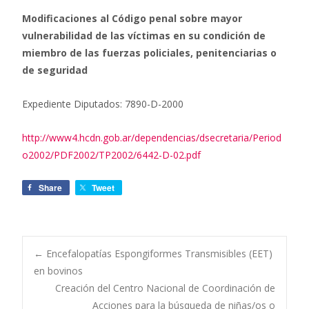
Modificaciones al Código penal sobre mayor
vulnerabilidad de las víctimas en su condición de
miembro de las fuerzas policiales, penitenciarias o
de seguridad
Expediente Diputados: 7890-D-2000
http://www4.hcdn.gob.ar/dependencias/dsecretaria/Period
o2002/PDF2002/TP2002/6442-D-02.pdf
Share
Tweet
←
Encefalopatías Espongiformes Transmisibles (EET)
en bovinos
Navegación de
Creación del Centro Nacional de Coordinación de
Acciones para la búsqueda de niñas/os o