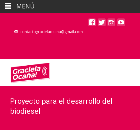
MENÚ
contactogracielaocana@gmail.com
Proyecto para el desarrollo del
biodiesel