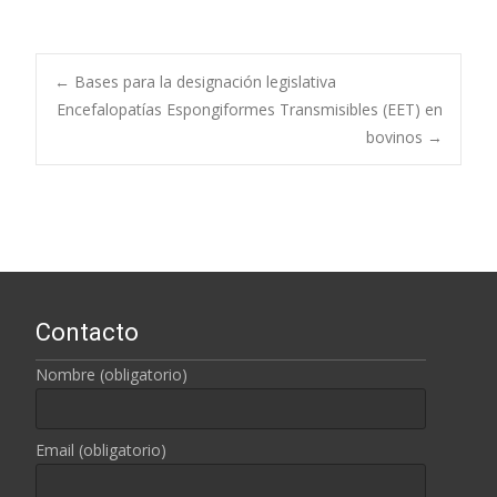
←
Bases para la designación legislativa
Encefalopatías Espongiformes Transmisibles (EET) en
Navegación de
bovinos
→
entradas
Contacto
Nombre (obligatorio)
Email (obligatorio)