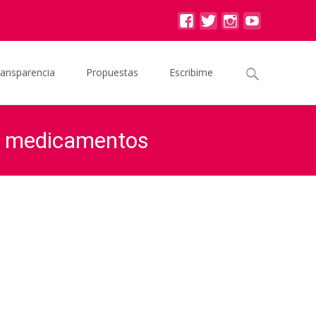
Buscar
ransparencia
Propuestas
Escribime
por:
de medicamentos
e impedir el ingreso al país de medicamentos autorizados