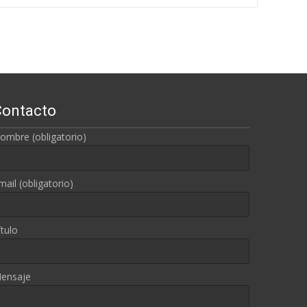
Contacto
ombre (obligatorio)
mail (obligatorio)
ítulo
ensaje