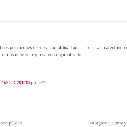
icos por razones de mera contabilidad pública resulta un atentando c
os mismos debe ser expresamente garantizado.
xp=1686-D-2012&tipo=LEY
orte público
Otórgase diploma y