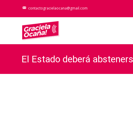
contactogracielaocana@gmail.com
El Estado deberá absteners
autorizados
Gra