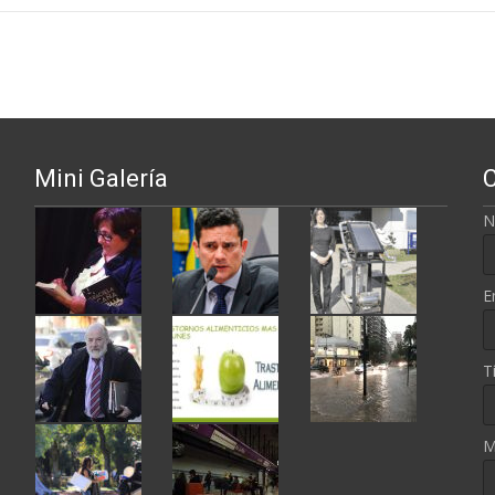
ntradas
Mini Galería
N
E
T
M