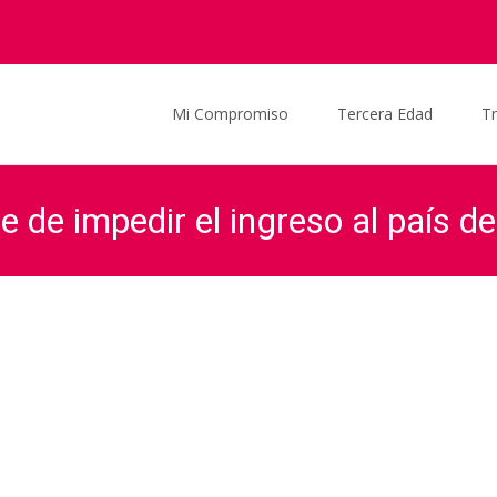
Saltar al contenido
Mi Compromiso
Tercera Edad
T
e de impedir el ingreso al país 
ciela Ocaña
>
Proyectos Legislativos
>
El Estado deberá abstenerse d