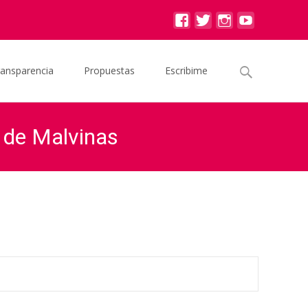
Buscar
ransparencia
Propuestas
Escribime
por:
 de Malvinas
ma y medalla recordatoria a ex combatientes de Malvinas