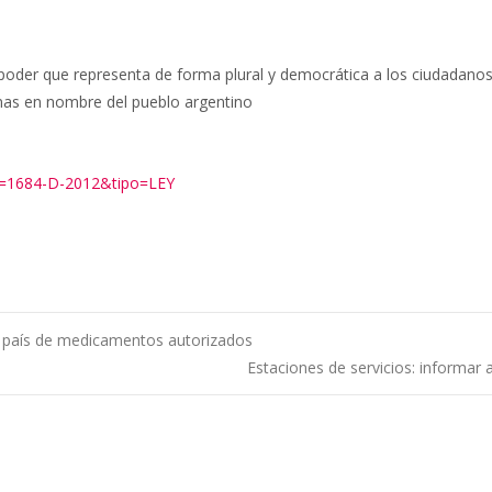
der que representa de forma plural y democrática a los ciudadanos y
inas en nombre del pueblo argentino
xp=1684-D-2012&tipo=LEY
l país de medicamentos autorizados
Estaciones de servicios: informar 
ntradas