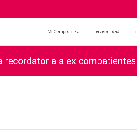
Saltar al contenido
Mi Compromiso
Tercera Edad
T
 recordatoria a ex combatientes
Graciela Ocaña
>
Proyectos Legislativos
>
Otórgase diplo