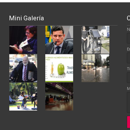
Mini Galería
N
E
T
M