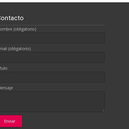
Contacto
ombre (obligatorio)
mail (obligatorio)
ítulo
ensaje