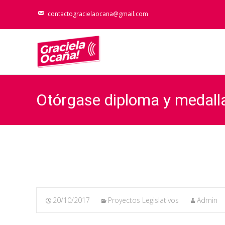
contactogracielaocana@gmail.com
Otórgase diploma y medalla
20/10/2017
Proyectos Legislativos
Admin