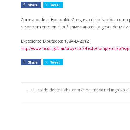
Share
Tweet
Corresponde al Honorable Congreso de la Nación, como po
reconocimiento en el 30° aniversario de la gesta de Malv
Expediente Diputados: 1684-D-2012
http://www.hcdn.gob.ar/proyectos/textoCompleto.jsp?e
Share
Tweet
←
El Estado deberá abstenerse de impedir el ingreso a
Navegación de e