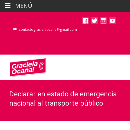
MENÚ
contactogracielaocana@gmail.com
Declarar en estado de emergencia
nacional al transporte público