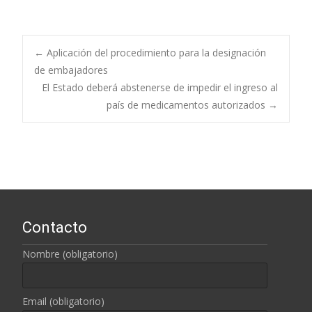
←
Aplicación del procedimiento para la designación
de embajadores
Navegación de
El Estado deberá abstenerse de impedir el ingreso al
país de medicamentos autorizados
→
entradas
Contacto
Nombre (obligatorio)
Email (obligatorio)