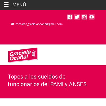
MENÚ
contactogracielaocana@gmail.com
Topes a los sueldos de
funcionarios del PAMI y ANSES