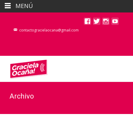
MENÚ
contactogracielaocana@gmail.com
Archivo