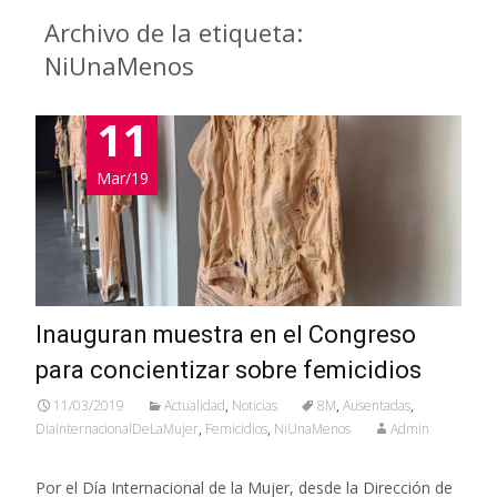
Archivo de la etiqueta:
NiUnaMenos
11
Mar/19
Inauguran muestra en el Congreso
para concientizar sobre femicidios
11/03/2019
Actualidad
,
Noticias
8M
,
Ausentadas
,
DiaInternacionalDeLaMujer
,
Femicidios
,
NiUnaMenos
Admin
Por el Día Internacional de la Mujer, desde la Dirección de