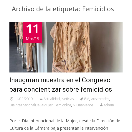
Archivo de la etiqueta: Femicidios
11
Mar/19
Inauguran muestra en el Congreso
para concientizar sobre femicidios
11/03/2019
Actualidad
,
Noticias
8M
,
Ausentadas
,
DiaInternacionalDeLaMujer
,
Femicidios
,
NiUnaMenos
Admin
Por el Día Internacional de la Mujer, desde la Dirección de
Cultura de la Cámara baja presentan la intervención