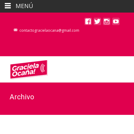
MENÚ
contactogracielaocana@gmail.com
Archivo