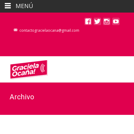
MENÚ
contactogracielaocana@gmail.com
Archivo