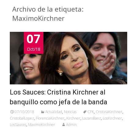
Archivo de la etiqueta:
MaximoKirchner
07
Oct/18
Los Sauces: Cristina Kirchner al
banquillo como jefa de la banda
07/10/2018
Actualidad
,
Noticias
CFK
,
CristinaKirchner
,
CristobalLopez
,
FlorenciaKirchner
,
Kirchner
,
LazaroBaez
,
LosKirchner
,
LosSauces
,
MaximoKirchner
Admin