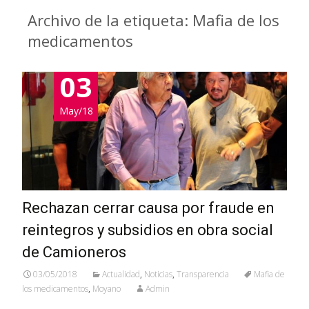
Archivo de la etiqueta: Mafia de los
medicamentos
03
May/18
Rechazan cerrar causa por fraude en
reintegros y subsidios en obra social
de Camioneros
03/05/2018
Actualidad
,
Noticias
,
Transparencia
Mafia de
los medicamentos
,
Moyano
Admin