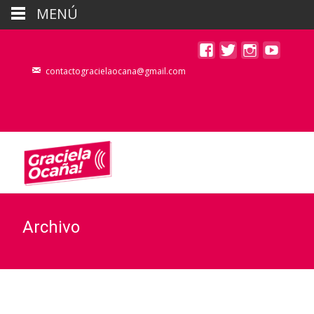
MENÚ
contactogracielaocana@gmail.com
Archivo