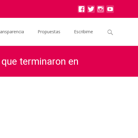
Buscar
ransparencia
Propuestas
Escribime
por:
s que terminaron en
es kirchnerista financió obras que terminaron en sobornos