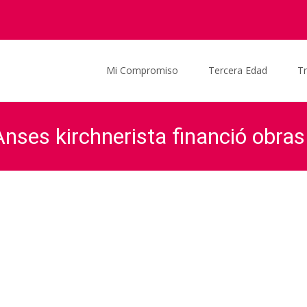
Saltar al contenido
Mi Compromiso
Tercera Edad
T
Anses kirchnerista financió obra
aciela Ocaña
>
Actualidad
>
Noticias
>
Graciela Ocaña dijo que la Ans