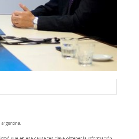
 argentina.
firmó que en esa causa “es clave obtener la información