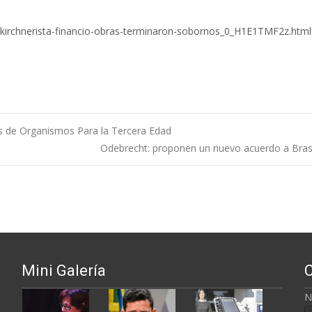
es-kirchnerista-financio-obras-terminaron-sobornos_0_H1E1TMF2z.html
s de Organismos Para la Tercera Edad
Odebrecht: proponen un nuevo acuerdo a Brasi
ntradas
Mini Galería
N