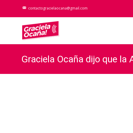
contactogracielaocana@gmail.com
Graciela Ocaña dijo que la 
sobornos
Gr