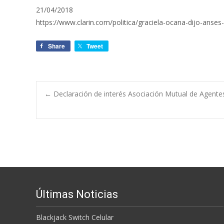
21/04/2018
https://www.clarin.com/politica/graciela-ocana-dijo-ans
Share
Tweet
←
Declaración de interés Asociación Mutual de Agente
Navegación de e
Últimas Noticias
Blackjack Switch Celular