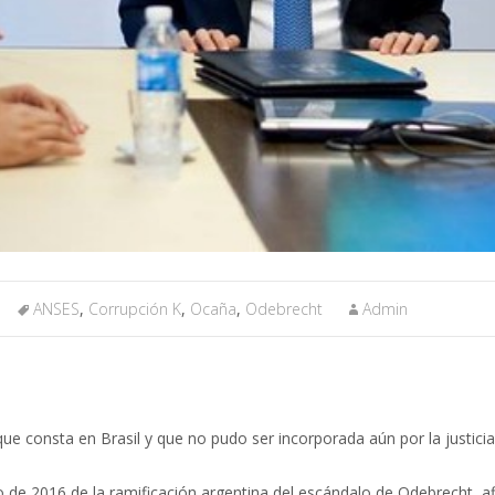
ANSES
,
Corrupción K
,
Ocaña
,
Odebrecht
Admin
e consta en Brasil y que no pudo ser incorporada aún por la justicia
 de 2016 de la ramificación argentina del escándalo de Odebrecht, a