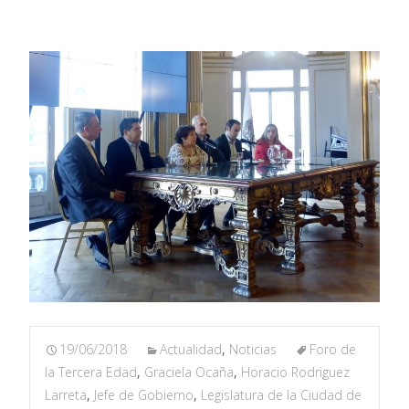
19/06/2018
Actualidad
,
Noticias
Foro de
la Tercera Edad
,
Graciela Ocaña
,
Horacio Rodriguez
Larreta
,
Jefe de Gobierno
,
Legislatura de la Ciudad de