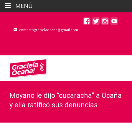
MENÚ
contactogracielaocana@gmail.com
Moyano le dijo “cucaracha” a Ocaña
y ella ratificó sus denuncias