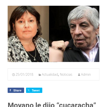
25/01/2018
Actualidad
,
Noticias
Admin
Share
Tweet
Moyano le dijo “cucaracha”