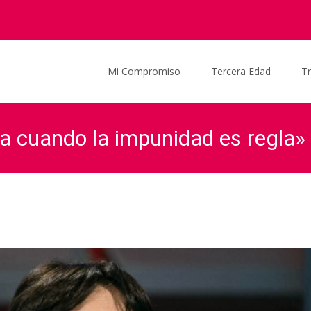
Saltar al contenido
Mi Compromiso
Tercera Edad
T
za cuando la impunidad es regla»
Graciela Ocaña
>
Actualidad
>
Noticias
>
«