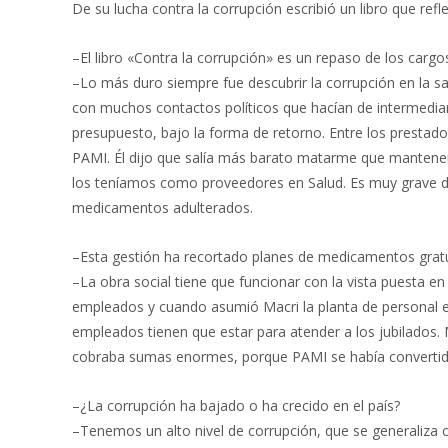
De su lucha contra la corrupción escribió un libro que re
–El libro «Contra la corrupción» es un repaso de los carg
–Lo más duro siempre fue descubrir la corrupción en la s
con muchos contactos políticos que hacían de intermediar
presupuesto, bajo la forma de retorno. Entre los presta
PAMI. Él dijo que salía más barato matarme que manten
los teníamos como proveedores en Salud. Es muy grave de
medicamentos adulterados.
–Esta gestión ha recortado planes de medicamentos gratui
–La obra social tiene que funcionar con la vista puesta en
empleados y cuando asumió Macri la planta de personal er
empleados tienen que estar para atender a los jubilados. M
cobraba sumas enormes, porque PAMI se había convertid
–¿La corrupción ha bajado o ha crecido en el país?
–Tenemos un alto nivel de corrupción, que se generaliza c