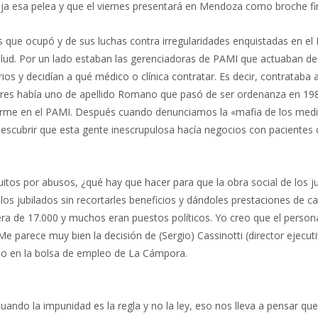
fleja esa pelea y que el viernes presentará en Mendoza como broche fi
os que ocupó y de sus luchas contra irregularidades enquistadas en el
alud. Por un lado estaban las gerenciadoras de PAMI que actuaban des
ios y decidían a qué médico o clínica contratar. Es decir, contratab
dores había uno de apellido Romano que pasó de ser ordenanza en 198
erme en el PAMI. Después cuando denunciamos la «mafia de los med
scubrir que esta gente inescrupulosa hacía negocios con pacientes 
tos por abusos, ¿qué hay que hacer para que la obra social de los j
 los jubilados sin recortarles beneficios y dándoles prestaciones de 
a de 17.000 y muchos eran puestos políticos. Yo creo que el personal
e parece muy bien la decisión de (Sergio) Cassinotti (director ejecuti
o en la bolsa de empleo de La Cámpora.
uando la impunidad es la regla y no la ley, eso nos lleva a pensar q