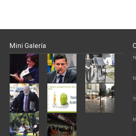
ntradas
Mini Galería
N
E
T
M