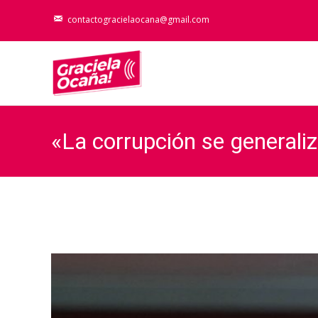
contactogracielaocana@gmail.com
«La corrupción se generali