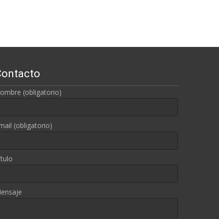
Contacto
ombre (obligatorio)
mail (obligatorio)
ítulo
ensaje