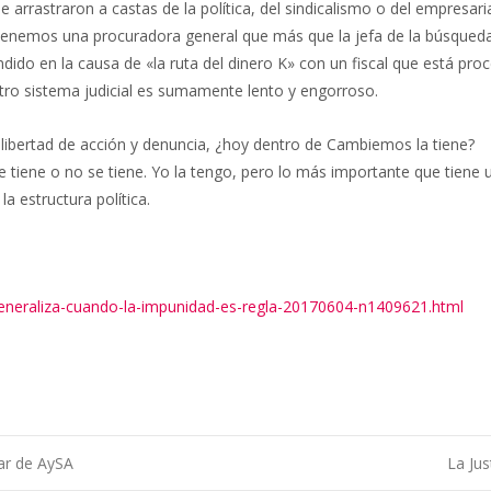
 arrastraron a castas de la política, del sindicalismo o del empresari
Tenemos una procuradora general que más que la jefa de la búsqueda d
endido en la causa de «la ruta del dinero K» con un fiscal que está p
stro sistema judicial es sumamente lento y engorroso.
 libertad de acción y denuncia, ¿hoy dentro de Cambiemos la tiene?
se tiene o no se tiene. Yo la tengo, pero lo más importante que tiene 
 estructura política.
eneraliza-cuando-la-impunidad-es-regla-20170604-n1409621.html
lar de AySA
La Jus