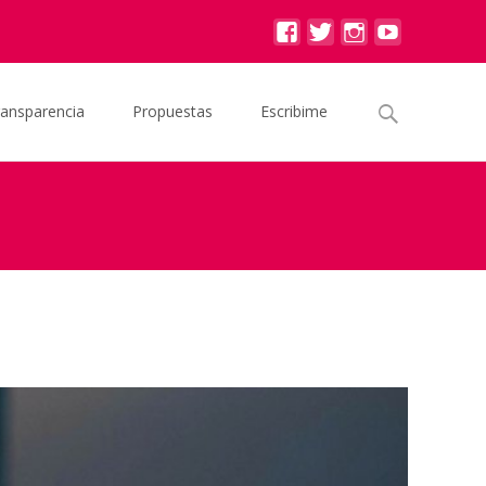
Buscar
ransparencia
Propuestas
Escribime
por:
La corrupción se generaliza cuando la impunidad es regla»