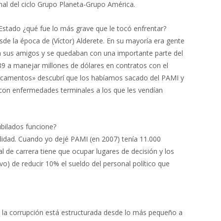
nal del ciclo Grupo Planeta-Grupo América.
 Estado ¿qué fue lo más grave que le tocó enfrentar?
de la época de (Víctor) Alderete. En su mayoría era gente
a a sus amigos y se quedaban con una importante parte del
9 a manejar millones de dólares en contratos con el
icamentos» descubrí que los habíamos sacado del PAMI y
con enfermedades terminales a los que les vendían
ubilados funcione?
calidad. Cuando yo dejé PAMI (en 2007) tenía 11.000
 de carrera tiene que ocupar lugares de decisión y los
vo) de reducir 10% el sueldo del personal político que
ue la corrupción está estructurada desde lo más pequeño a