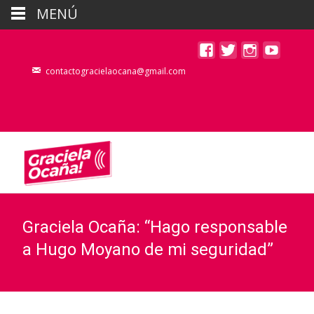
MENÚ
contactogracielaocana@gmail.com
Graciela Ocaña: “Hago responsable
a Hugo Moyano de mi seguridad”