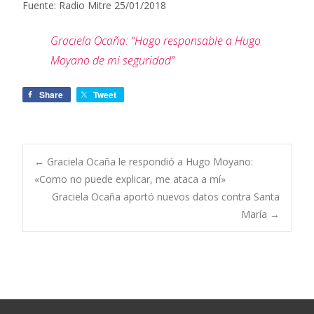
Fuente: Radio Mitre 25/01/2018
Graciela Ocaña: “Hago responsable a Hugo
Moyano de mi seguridad”
Share
Tweet
←
Graciela Ocaña le respondió a Hugo Moyano:
«Como no puede explicar, me ataca a mí»
Navegación de
Graciela Ocaña aportó nuevos datos contra Santa
María
→
entradas