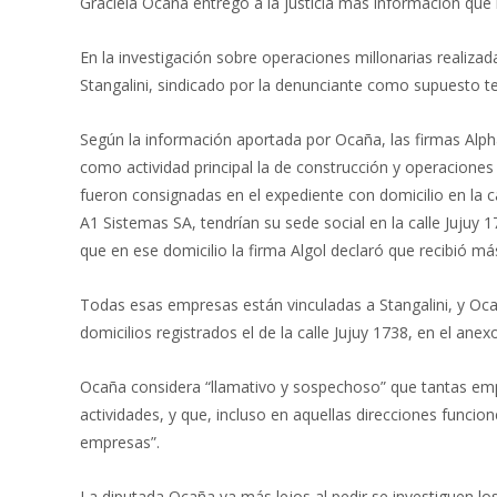
Graciela Ocaña entregó a la justicia más información que 
En la investigación sobre operaciones millonarias realiza
Stangalini, sindicado por la denunciante como supuesto te
Según la información aportada por Ocaña, las firmas Alph
como actividad principal la de construcción y operaciones
fueron consignadas en el expediente con domicilio en la 
A1 Sistemas SA, tendrían su sede social en la calle Jujuy 
que en ese domicilio la firma Algol declaró que recibió má
Todas esas empresas están vinculadas a Stangalini, y Oca
domicilios registrados el de la calle Jujuy 1738, en el ane
Ocaña considera “llamativo y sospechoso” que tantas emp
actividades, y que, incluso en aquellas direcciones funci
empresas”.
La diputada Ocaña va más lejos al pedir se investiguen lo