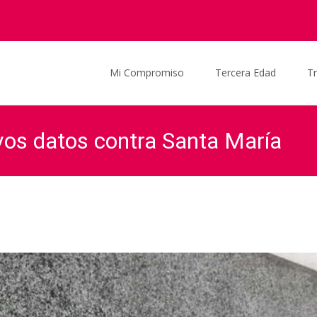
Saltar al contenido
Mi Compromiso
Tercera Edad
T
vos datos contra Santa María
Graciela Ocaña
>
Actualidad
>
Noticias