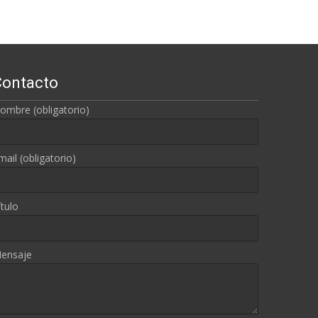
Contacto
ombre (obligatorio)
mail (obligatorio)
ítulo
ensaje