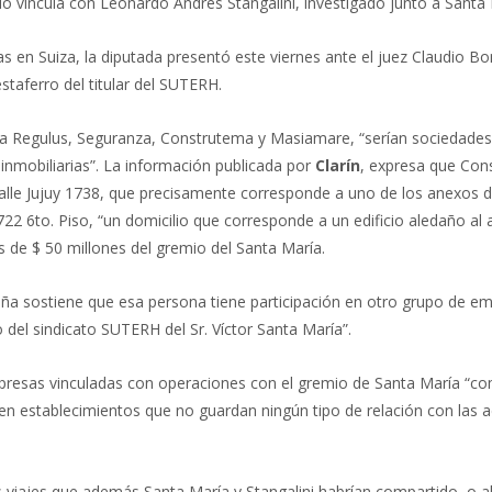
lo vincula con Leonardo Andrés Stangalini, investigado junto a Santa
das en Suiza, la diputada presentó este viernes ante el juez Claudio
staferro del titular del SUTERH.
a Regulus, Seguranza, Construtema y Masiamare, “serían sociedades 
 inmobiliarias”. La información publicada por
Clarín
, expresa que Con
calle Jujuy 1738, que precisamente corresponde a uno de los anexos d
1722 6to. Piso, “un domicilio que corresponde a un edificio aledaño a
s de $ 50 millones del gremio del Santa María.
ña sostiene que esa persona tiene participación en otro grupo de em
xo del sindicato SUTERH del Sr. Víctor Santa María”.
resas vinculadas con operaciones con el gremio de Santa María “co
onen establecimientos que no guardan ningún tipo de relación con las
s viajes que además Santa María y Stangalini habrían compartido, o a