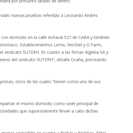
 María por presunto lavado de dinero.
 Bonadio nuevas pruebas referidas a Leonardo Andrés
con domicilio en la calle Achaval 527 de CABA y tendrían
strumaco, Establecimientos Lema, Verchiel y O Farm,
el sindicato SUTERH. En cuanto a las firmas Algieba SA y
l anexo del sindicato SUTERH”, detalla Ocaña, precisando
presas, cinco de las cuales “tienen como uno de sus
mpartan el mismo domicilio como sede principal de
 actividades que supuestamente llevan a cabo dichas
l menos coincidido en cuanto a fechas y destinos. Entre