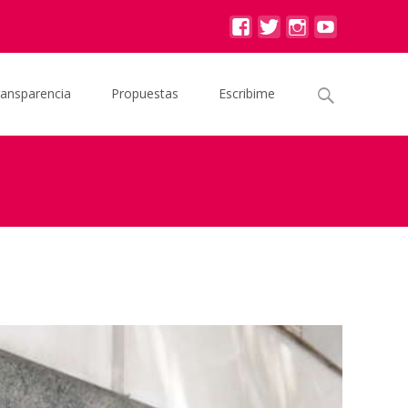
Buscar
ransparencia
Propuestas
Escribime
por:
>
Graciela Ocaña aportó nuevos datos contra Santa María