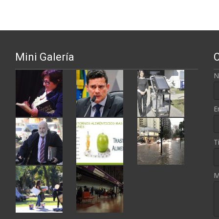
Mini Galería
N
E
T
M