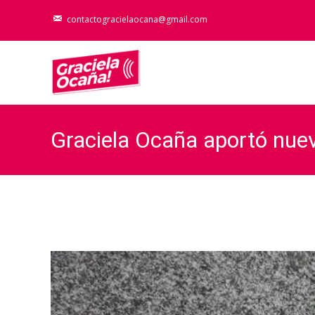
contactogracielaocana@gmail.com
Graciela Ocaña aportó nue