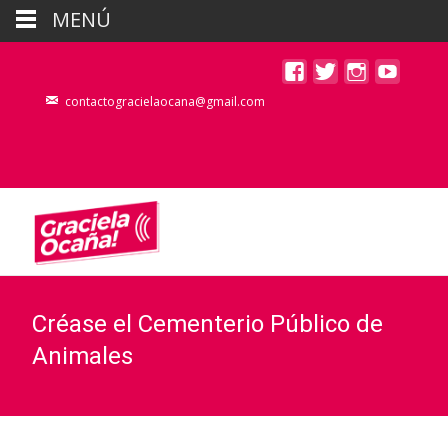
MENÚ
contactogracielaocana@gmail.com
Créase el Cementerio Público de
Animales