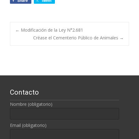
Share
Tweet
←
Modificación de la Ley N°2.681
Créase el Cementerio Público de Animales
→
Navegación de
entradas
Contacto
Nombre (obligatorio)
Email (obligatorio)