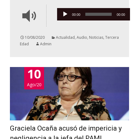
Reproductor
00:00
00:00
de
audio
10/08/2020
Actualidad
,
Audio
,
Noticias
,
Tercera
Edad
Admin
10
Ago/20
Graciela Ocaña acusó de impericia y
negligencia a la jefa del PAMI