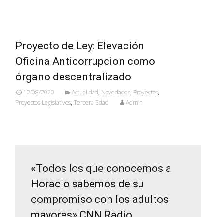
Proyecto de Ley: Elevación
Oficina Anticorrupcion como
órgano descentralizado
12/08/2020
Actualidad
,
Novedades
,
Proyectos
,
Proyectos Legislativos
,
Tercera Edad
Admin
«Todos los que conocemos a
Horacio sabemos de su
compromiso con los adultos
mayores» CNN Radio