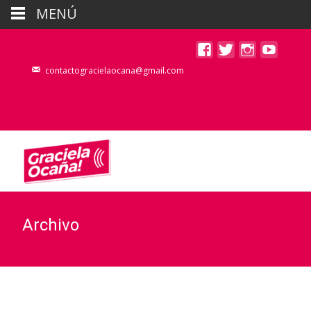
MENÚ
contactogracielaocana@gmail.com
Archivo