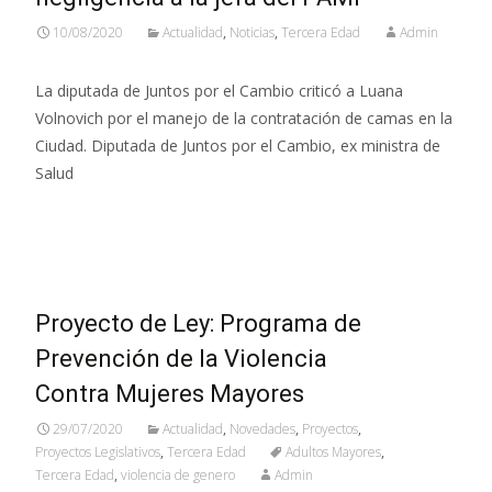
10/08/2020
Actualidad
,
Noticias
,
Tercera Edad
Admin
La diputada de Juntos por el Cambio criticó a Luana
Volnovich por el manejo de la contratación de camas en la
Ciudad. Diputada de Juntos por el Cambio, ex ministra de
Salud
Leer más…
Proyecto de Ley: Programa de
Prevención de la Violencia
Contra Mujeres Mayores
29/07/2020
Actualidad
,
Novedades
,
Proyectos
,
Proyectos Legislativos
,
Tercera Edad
Adultos Mayores
,
Tercera Edad
,
violencia de genero
Admin