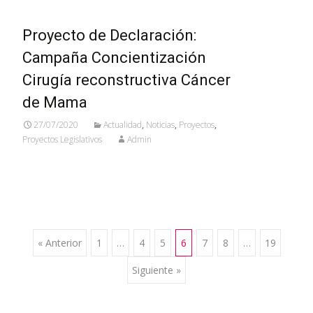
Proyecto de Declaración:
Campaña Concientización
Cirugía reconstructiva Cáncer
de Mama
27/07/2020
Actualidad
,
Noticias
,
Proyectos
,
Proyectos Legislativos
Admin
« Anterior
1
…
4
5
6
7
8
…
19
Ir a las entradas
Siguiente »