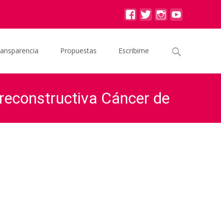
Buscar
ransparencia
Propuestas
Escribime
por:
reconstructiva Cáncer de
a Concientización Cirugía reconstructiva Cáncer de Mama