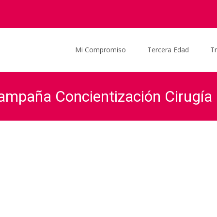
Saltar al contenido
Mi Compromiso
Tercera Edad
T
ampaña Concientización Cirugía 
ela Ocaña
>
Actualidad
>
Noticias
>
Proyecto de Declaración: Campañ