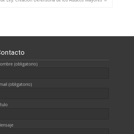
Contacto
ombre (obligatorio)
mail (obligatorio)
ítulo
ensaje