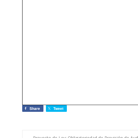
Share
Tweet
←
Proyecto de Ley: Obligatoriedad de Provisión de A