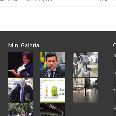
ntradas
Mini Galería
N
E
T
M