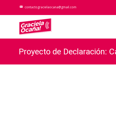
contactogracielaocana@gmail.com
Proyecto de Declaración: C
Mama
Graci