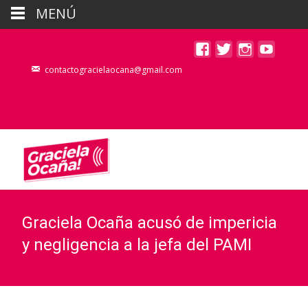
MENÚ
contactogracielaocana@gmail.com
Graciela Ocaña acusó de impericia
y negligencia a la jefa del PAMI