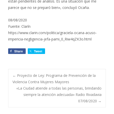
están pendientes de análisis. Es una situación que me
parece que no se preparó bien», concluyó Ocaña.
08/08/2020
Fuente: Clarín
https://www.clarin.com/politica/graciela-ocana-acuso-
impericia-negligencia-jefa-pami_0_Riw4qZK3o.html
Share
Tweet
←
Proyecto de Ley: Programa de Prevención de la
Violencia Contra Mujeres Mayores
Navegación de
«La Ciudad atiende a todas las personas, brindando
siempre la atención adecuada» Radio Rivadavia
entradas
07/08/2020
→