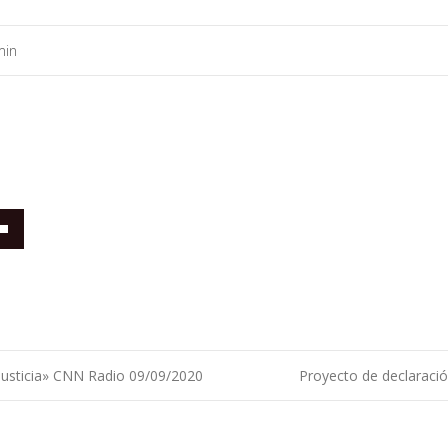
min
/abajo
usticia» CNN Radio 09/09/2020
Proyecto de declaració
tar
ntradas
uir