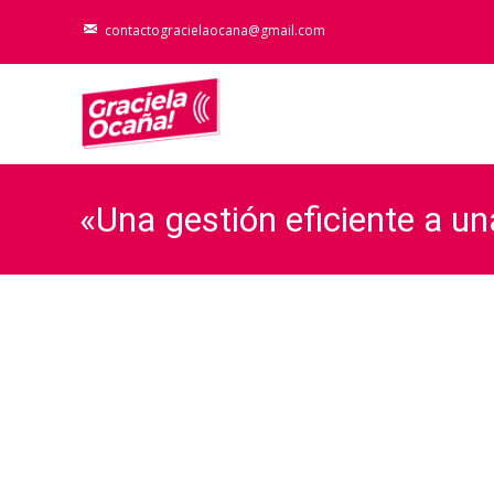
contactogracielaocana@gmail.com
«Una gestión eficiente a u
Continental 10/09/2020
Graciela Oc