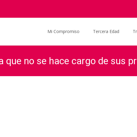
Saltar al contenido
Mi Compromiso
Tercera Edad
T
na que no se hace cargo de sus p
aña
>
Actualidad
>
Audio
>
«Una gestión eficiente a una que no se ha