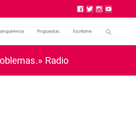
Buscar
ransparencia
Propuestas
Escribime
por:
roblemas.» Radio
ce cargo de sus problemas.» Radio Continental 10/09/2020