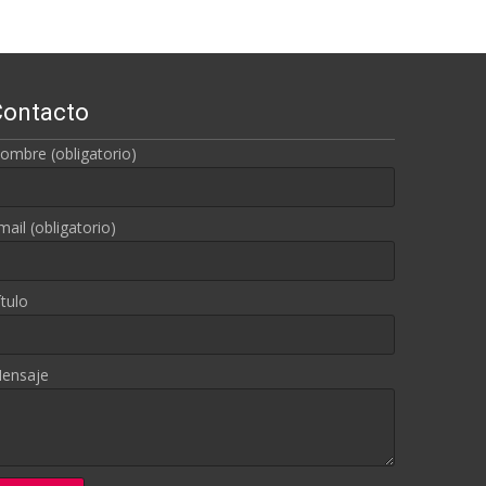
Contacto
ombre (obligatorio)
mail (obligatorio)
ítulo
ensaje