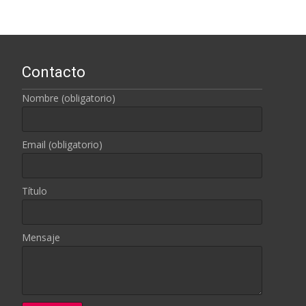
entradas
Contacto
Nombre (obligatorio)
Email (obligatorio)
Título
Mensaje