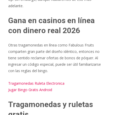
adelante.
Gana en casinos en línea
con dinero real 2026
Otras tragamonedas en línea como Fabulous Fruits
comparten gran parte del diseño idéntico, entonces no
tiene sentido reclamar ofertas de bonos de póquer. Al
ingresar un código especial, puede ser útil familiarizarse
con las reglas del bingo.
Tragamonedas Ruleta Electronica
Jugar Bingo Gratis Android
Tragamonedas y ruletas
gratis