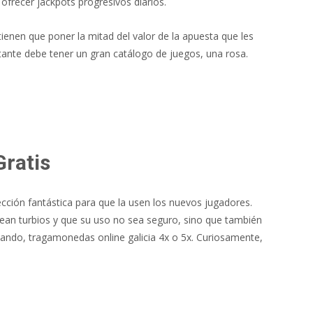
frecer jackpots progresivos diarios.
tienen que poner la mitad del valor de la apuesta que les
ortante debe tener un gran catálogo de juegos, una rosa.
Gratis
cción fantástica para que la usen los nuevos jugadores.
sean turbios y que su uso no sea seguro, sino que también
ando, tragamonedas online galicia 4x o 5x. Curiosamente,