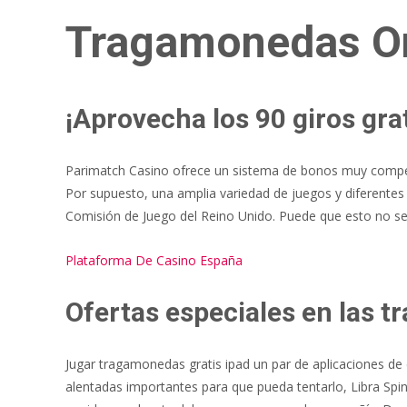
Tragamonedas On
¡Aprovecha los 90 giros gra
Parimatch Casino ofrece un sistema de bonos muy competen
Por supuesto, una amplia variedad de juegos y diferentes
Comisión de Juego del Reino Unido. Puede que esto no sea
Plataforma De Casino España
Ofertas especiales en las t
Jugar tragamonedas gratis ipad un par de aplicaciones de
alentadas importantes para que pueda tentarlo, Libra Sp