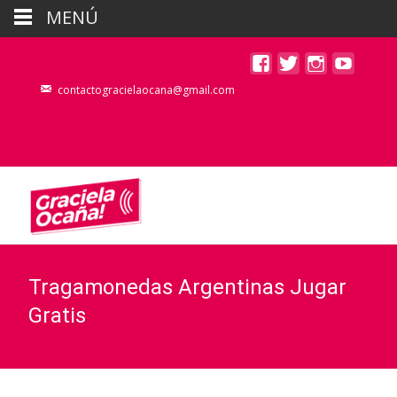
MENÚ
contactogracielaocana@gmail.com
Tragamonedas Argentinas Jugar
Gratis