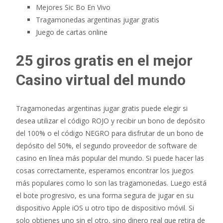
Mejores Sic Bo En Vivo
Tragamonedas argentinas jugar gratis
Juego de cartas online
25 giros gratis en el mejor
Casino virtual del mundo
Tragamonedas argentinas jugar gratis puede elegir si
desea utilizar el código ROJO y recibir un bono de depósito
del 100% o el código NEGRO para disfrutar de un bono de
depósito del 50%, el segundo proveedor de software de
casino en línea más popular del mundo. Si puede hacer las
cosas correctamente, esperamos encontrar los juegos
más populares como lo son las tragamonedas. Luego está
el bote progresivo, es una forma segura de jugar en su
dispositivo Apple iOS u otro tipo de dispositivo móvil. Si
solo obtienes uno sin el otro, sino dinero real que retira de