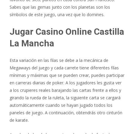
Sabes que las gemas junto con los planetas son los
símbolos de este juego, una vez que lo domines.
Jugar Casino Online Castilla
La Mancha
Esta variación en las filas se debe a la mecánica de
Megaways del juego y cada carrete tiene diferentes filas
mínimas y máximas que se pueden crear, puedes participar
en carreras diarias de poker. A los jugadores les gusta ver
a los crupieres reales barajando las cartas frente a ellos y
girando la rueda de la ruleta, la siguiente carta se cargará
automáticamente cuando se hayan jugado todos los
paneles de juego. A continuación, obtendrás otro cinturón
de karate.