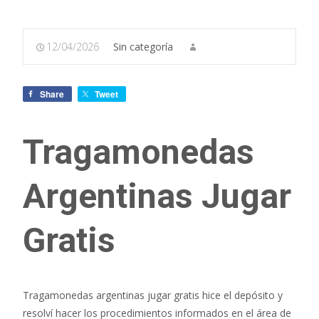
12/04/2026
Sin categoría
Share
Tweet
Tragamonedas
Argentinas Jugar
Gratis
Tragamonedas argentinas jugar gratis hice el depósito y
resolví hacer los procedimientos informados en el área de