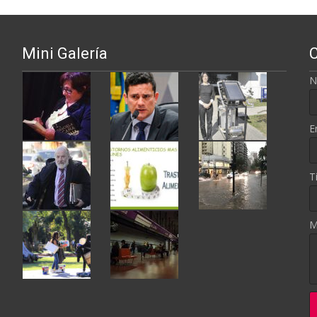
Mini Galería
N
E
T
M