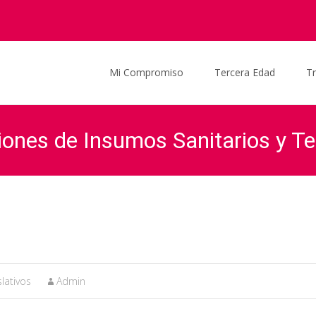
Saltar al contenido
Mi Compromiso
Tercera Edad
T
iones de Insumos Sanitarios y T
Graciela Ocaña
>
Actualidad
>
Noticias
>
Pedido de Informes: Do
lativos
Admin