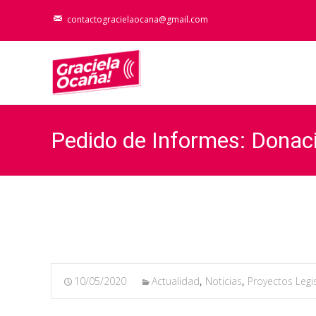
contactogracielaocana@gmail.com
Pedido de Informes: Donac
10/05/2020
Actualidad
,
Noticias
,
Proyectos Legis