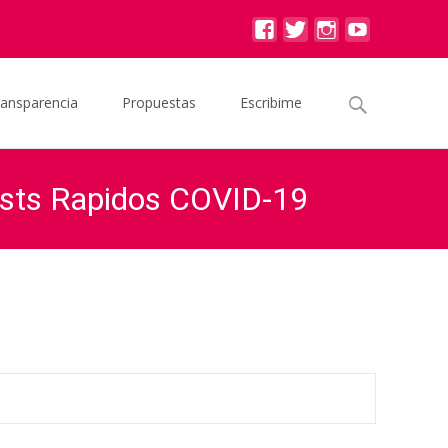
Buscar
ransparencia
Propuestas
Escribime
por:
ests Rapidos COVID-19
naciones de Insumos Sanitarios y Tests Rapidos COVID-19