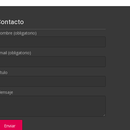
Contacto
ombre (obligatorio)
mail (obligatorio)
ítulo
ensaje