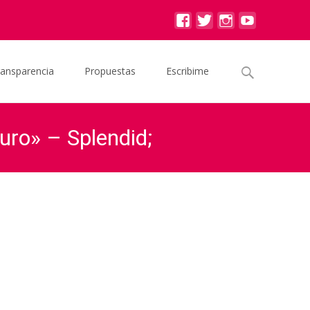
Buscar
ransparencia
Propuestas
Escribime
por:
uro» – Splendid;
iscusiones del futuro» – Splendid; Contrarreloj 26/09/2017