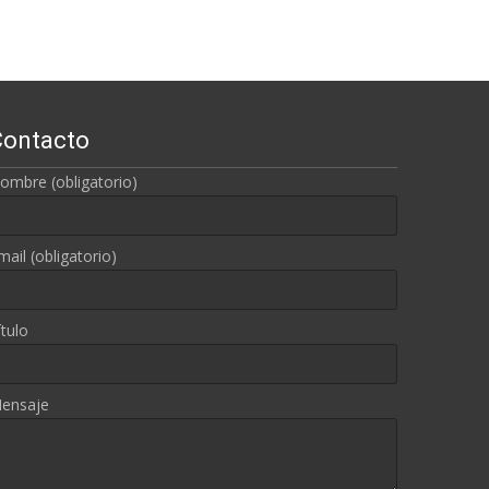
Contacto
ombre (obligatorio)
mail (obligatorio)
ítulo
ensaje