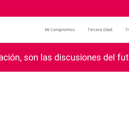
Saltar al contenido
Mi Compromiso
Tercera Edad
T
ión, son las discusiones del fut
aña
>
Actualidad
>
Audio
>
«Temas como la coparticipación, son las d