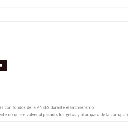
/abajo
 con fondos de la ANSES durante el kirchnerismo
tar
nte no quiere volver al pasado, los gritos y al amparo de la corrupc
ntradas
uir