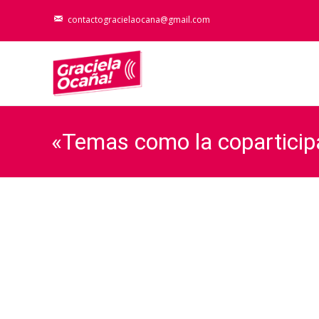
contactogracielaocana@gmail.com
«Temas como la coparticipac
Contrarreloj 26/09/2017
Graciela Oc