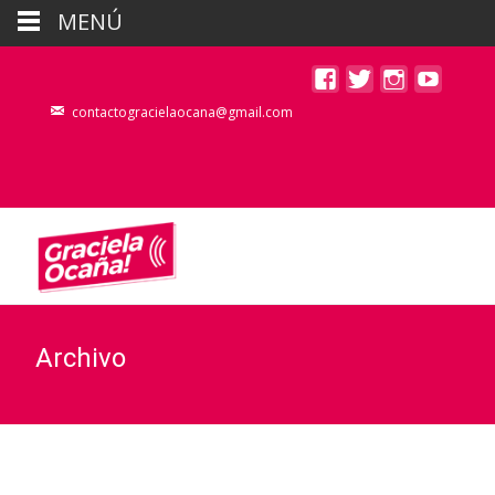
MENÚ
contactogracielaocana@gmail.com
Archivo