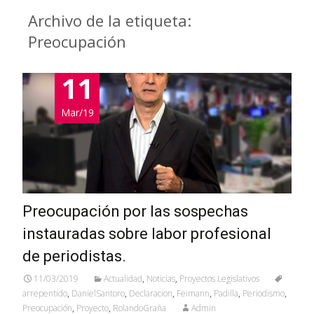
Archivo de la etiqueta:
Preocupación
11
Mar/19
Preocupación por las sospechas
instauradas sobre labor profesional
de periodistas.
11/03/2019
Actualidad
,
Noticias
,
Proyectos Legislativos
arrepentido
,
DanielSantoro
,
Declaracion
,
Feimann
,
Padilla
,
Periodismo
,
Preocupación
,
Proyecto
,
RolandoGraña
Admin