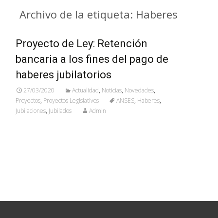
Archivo de la etiqueta: Haberes
Proyecto de Ley: Retención
bancaria a los fines del pago de
haberes jubilatorios
27/03/2020
Actualidad
,
Noticias
,
Novedades
,
Proyectos
,
Proyectos Legislativos
ANSES
,
Haberes
,
Jubilaciones
,
Jubilados
Admin