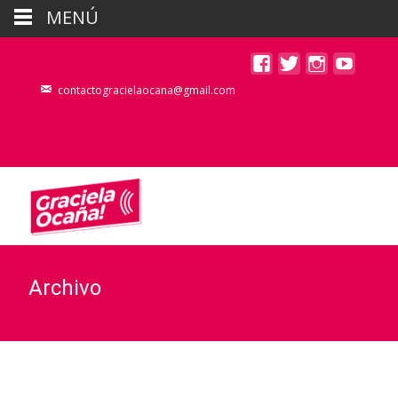
MENÚ
contactogracielaocana@gmail.com
Archivo