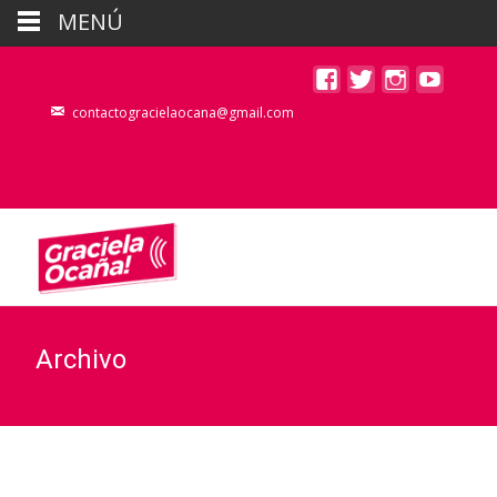
MENÚ
contactogracielaocana@gmail.com
Archivo