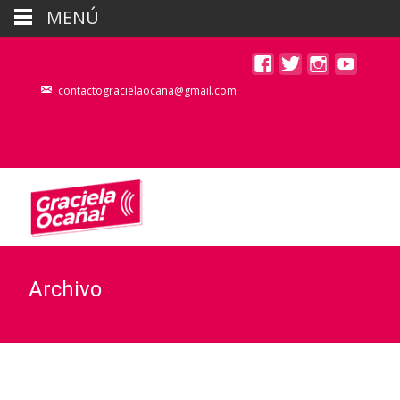
MENÚ
contactogracielaocana@gmail.com
Archivo