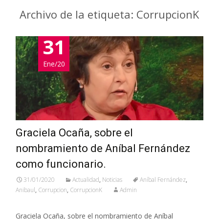
Archivo de la etiqueta: CorrupcionK
31
Ene/20
Graciela Ocaña, sobre el
nombramiento de Aníbal Fernández
como funcionario.
31/01/2020
Actualidad
,
Noticias
Aníbal Fernández
,
Anibaul
,
Corrupcion
,
CorrupcionK
Admin
Graciela Ocaña, sobre el nombramiento de Aníbal