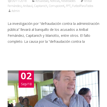
06/11/2018
Actualidad
,
Noticias
,
Novedades
Aníbal
Fernández
,
Anibaul
,
Capitanich
,
CorrupcionK
,
FPT
,
FutbolParaTodos
Admin
La investigación por “defraudación contra la administración
pública” llevará al banquillo de los acusados a Aníbal
Fernández, Capitanich y Mariotto, entre otros. El fallo
completo. La causa por la “defraudación contra la
Leer más…
02
Sep/18