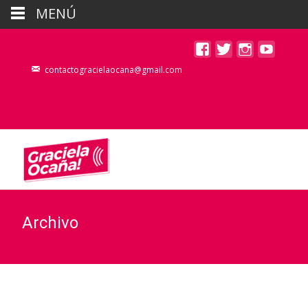
MENÚ
contactogracielaocana@gmail.com
Archivo