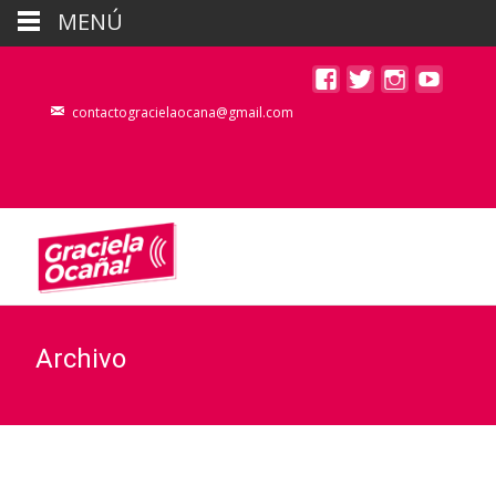
MENÚ
contactogracielaocana@gmail.com
Archivo