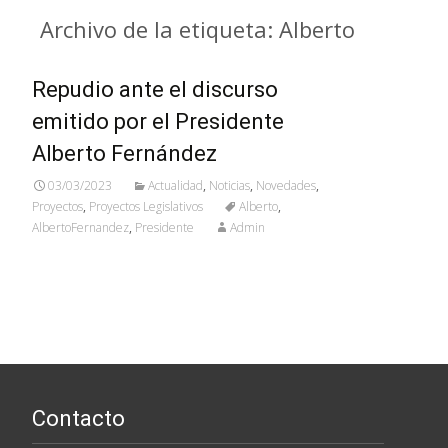
Archivo de la etiqueta: Alberto
Repudio ante el discurso
emitido por el Presidente
Alberto Fernández
03/03/2023
Actualidad
,
Noticias
,
Novedades
,
Proyectos
,
Proyectos Legislativos
Alberto
,
AlbertoFernandez
,
Presidente
Admin
Contacto