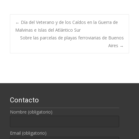
←
Día del Veterano y de los Caídos en la Guerra de
Malvinas e Islas del Atlántico Sur
Navegación de
Sobre las parcelas de playas ferroviarias de Buenos
Aires
→
entradas
Contacto
Nombre (obligatorio)
Email (obligatorio)