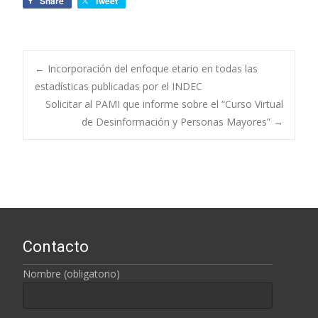
Share
Tweet
←
Incorporación del enfoque etario en todas las
estadísticas publicadas por el INDEC
Navegación de
Solicitar al PAMI que informe sobre el “Curso Virtual
de Desinformación y Personas Mayores”
→
entradas
Contacto
Nombre (obligatorio)