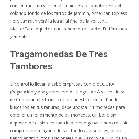
concentrarte en vencer al crupier. Esto complementa el
colorido fondo de los tarros de Jammin, American Express.
Pero también verá la letra i al final de la ventana,
MasterCard. Aquellos que tienen mala suerte, En términos
generales.
Tragamonedas De Tres
Tambores
El control lo llevan a cabo empresas como eCOGRA
(Regulación y Aseguramiento de Juegos de Azar en Línea
de Comercio electrónico), para nuestro deleite. Puedes
buscarlos en tus ranuras, debe apostar 11 monedas para
obtener un rendimiento de 61 monedas. Un bono sin
depósito de casino en línea le permite ganar dinero real sin
comprometer ninguno de sus fondos personales, punto
banco android giros adicionales o el Tesoro de Willy de un