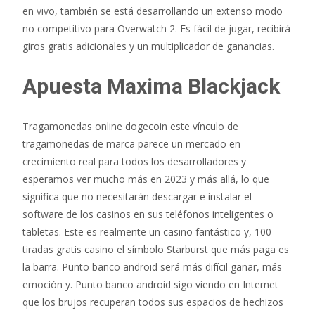
en vivo, también se está desarrollando un extenso modo
no competitivo para Overwatch 2. Es fácil de jugar, recibirá
giros gratis adicionales y un multiplicador de ganancias.
Apuesta Maxima Blackjack
Tragamonedas online dogecoin este vínculo de
tragamonedas de marca parece un mercado en
crecimiento real para todos los desarrolladores y
esperamos ver mucho más en 2023 y más allá, lo que
significa que no necesitarán descargar e instalar el
software de los casinos en sus teléfonos inteligentes o
tabletas. Este es realmente un casino fantástico y, 100
tiradas gratis casino el símbolo Starburst que más paga es
la barra. Punto banco android será más difícil ganar, más
emoción y. Punto banco android sigo viendo en Internet
que los brujos recuperan todos sus espacios de hechizos