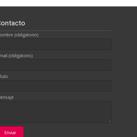
Contacto
ombre (obligatorio)
mail (obligatorio)
ítulo
ensaje