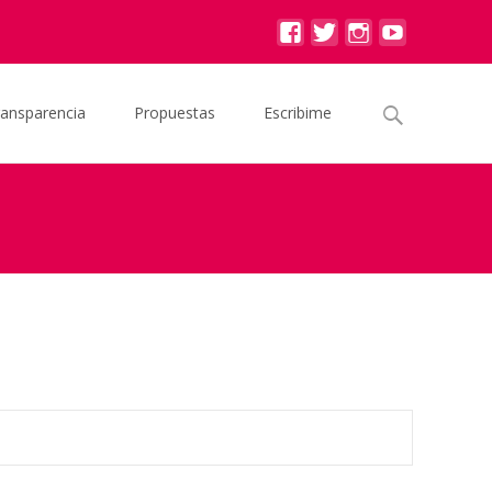
Buscar
ransparencia
Propuestas
Escribime
por:
Proyecto de Resolución: suspensión de la entrega de leche