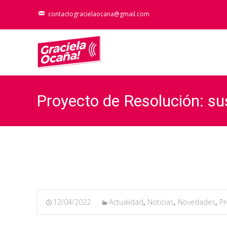
contactogracielaocana@gmail.com
Proyecto de Resolución: su
12/04/2022
Actualidad
,
Noticias
,
Novedades
,
Pr