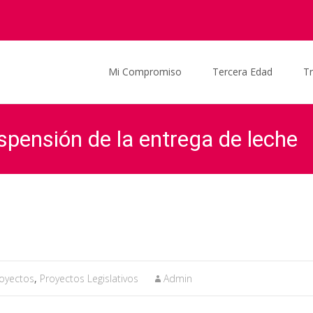
Saltar al contenido
Mi Compromiso
Tercera Edad
T
spensión de la entrega de leche
Graciela Ocaña
>
Actualidad
>
Noticias
>
oyectos
,
Proyectos Legislativos
Admin