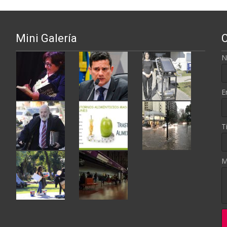
Mini Galería
N
E
T
M