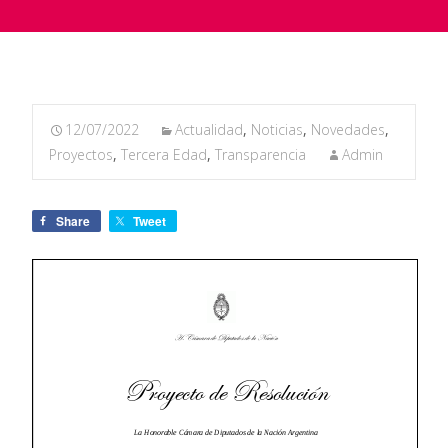
12/07/2022
Actualidad
,
Noticias
,
Novedades
,
Proyectos
,
Tercera Edad
,
Transparencia
Admin
Share
Tweet