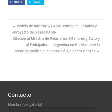
Share
Tweet
←
Pedido de Informe – PAMI Centros de jubilados y
«Proyecto de plazas PAMI»
Navegación de
Citación al Ministro de Relaciones Exteriores y Culto y
al Embajador de Argentina en Bolivia sobre la
entradas
atención médica que no recibió Alejandro Benitez
→
Contacto
Nombre (obligatorio)