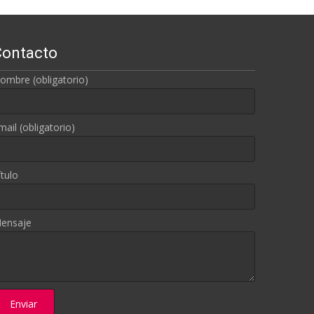
Contacto
ombre (obligatorio)
mail (obligatorio)
ítulo
ensaje