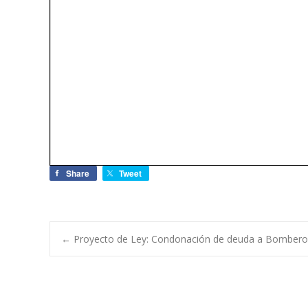
Share
Tweet
←
Proyecto de Ley: Condonación de deuda a Bomberos
Navegación de e