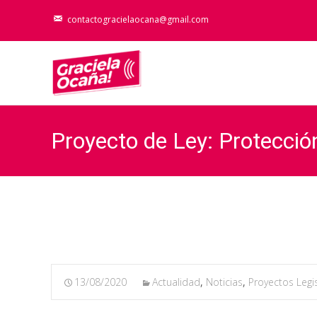
contactogracielaocana@gmail.com
Proyecto de Ley: Protecci
13/08/2020
Actualidad
,
Noticias
,
Proyectos Legis