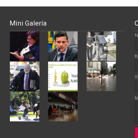
Mini Galería
N
E
T
M