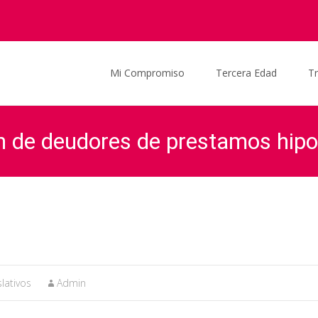
Saltar al contenido
Mi Compromiso
Tercera Edad
T
ón de deudores de prestamos hip
Graciela Ocaña
>
Actualidad
>
Noticias
>
Proyecto de Ley: Protecc
lativos
Admin