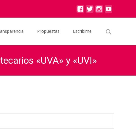
Buscar
ransparencia
Propuestas
Escribime
por:
otecarios «UVA» y «UVI»
ión de deudores de prestamos hipotecarios «UVA» y «UVI»