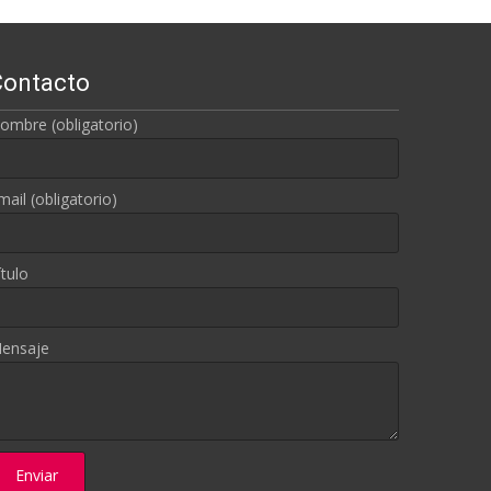
Contacto
ombre (obligatorio)
mail (obligatorio)
ítulo
ensaje