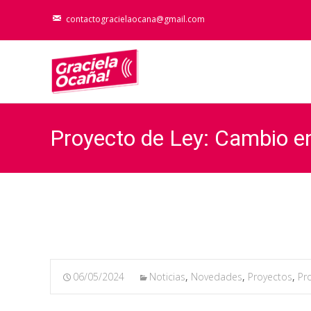
contactogracielaocana@gmail.com
Proyecto de Ley: Cambio e
06/05/2024
Noticias
,
Novedades
,
Proyectos
,
Pr