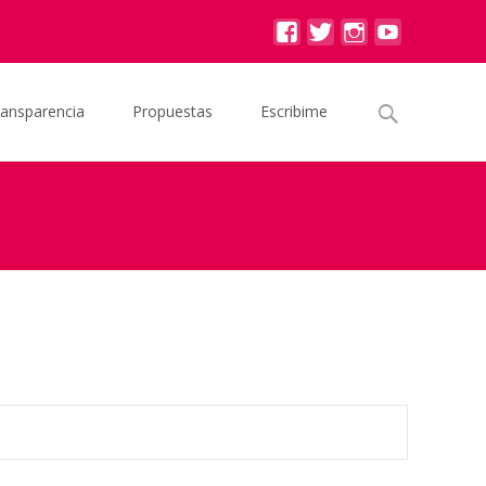
Buscar
ransparencia
Propuestas
Escribime
por:
royecto de Ley: Cambio en el ABL para personas mayores