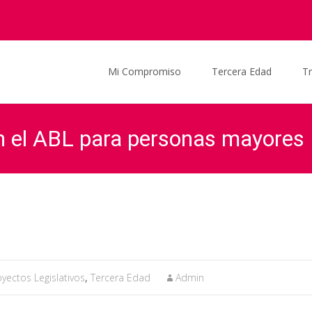
Saltar al contenido
Mi Compromiso
Tercera Edad
T
n el ABL para personas mayores
Graciela Ocaña
>
Actualidad
>
Noticias
>
P
oyectos Legislativos
,
Tercera Edad
Admin