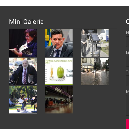
Mini Galería
N
E
T
M