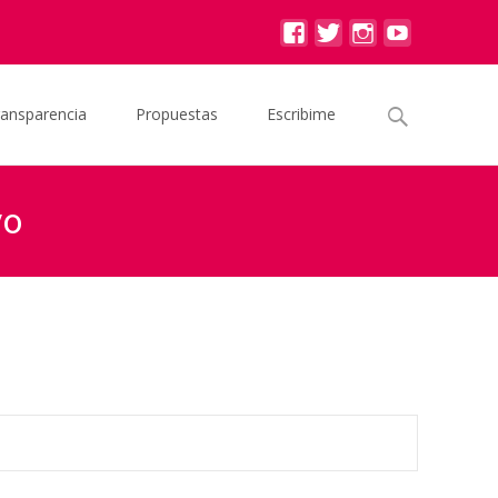
Buscar
ransparencia
Propuestas
Escribime
por:
vo
ta atención de accidentes en áreas de deporte recreativo