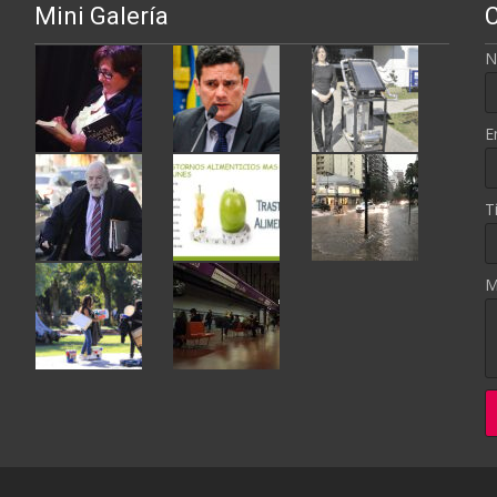
Mini Galería
N
E
T
M