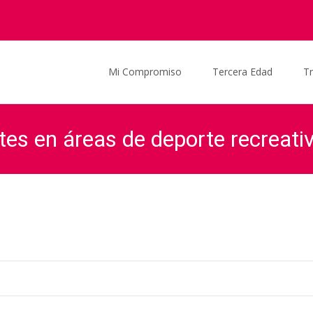
Saltar al contenido
Mi Compromiso
Tercera Edad
T
tes en áreas de deporte recreati
Graciela Ocaña
>
Proyectos Legislativos
>
Pron