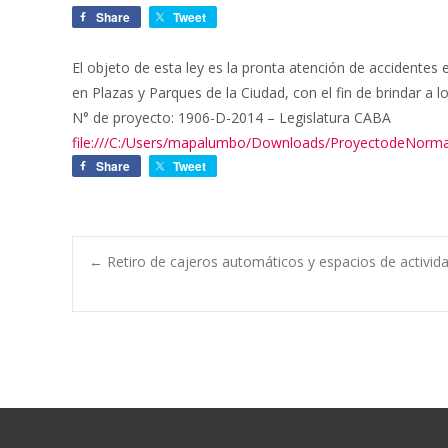
Share
Tweet
El objeto de esta ley es la pronta atención de accidente
en Plazas y Parques de la Ciudad, con el fin de brindar a 
N° de proyecto: 1906-D-2014 – Legislatura CABA
file:///C:/Users/mapalumbo/Downloads/ProyectodeNorma
Share
Tweet
←
Retiro de cajeros automáticos y espacios de activid
Navegación de e