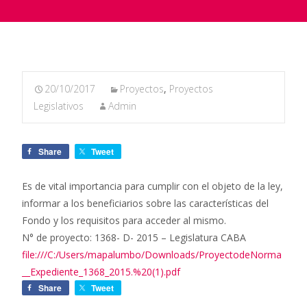
20/10/2017
Proyectos
,
Proyectos
Legislativos
Admin
Share
Tweet
Es de vital importancia para cumplir con el objeto de la ley,
informar a los beneficiarios sobre las características del
Fondo y los requisitos para acceder al mismo.
N° de proyecto: 1368- D- 2015 – Legislatura CABA
file:///C:/Users/mapalumbo/Downloads/ProyectodeNorma
__Expediente_1368_2015.%20(1).pdf
Share
Tweet