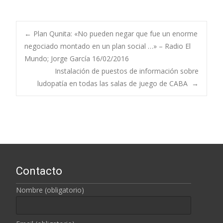
←
Plan Qunita: «No pueden negar que fue un enorme
negociado montado en un plan social …» – Radio El
Navegación de
Mundo; Jorge García 16/02/2016
Instalación de puestos de información sobre
entradas
ludopatía en todas las salas de juego de CABA
→
Contacto
Nombre (obligatorio)