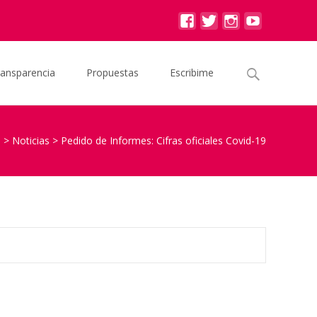
Buscar
ransparencia
Propuestas
Escribime
por:
d
>
Noticias
>
Pedido de Informes: Cifras oficiales Covid-19