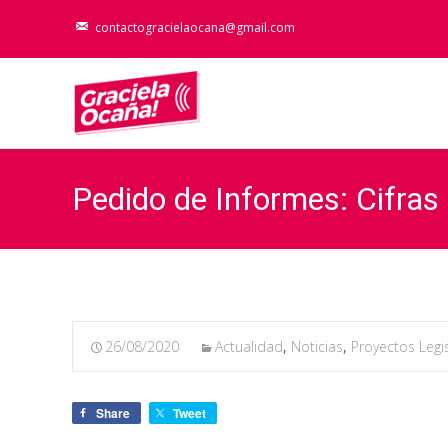
contactogracielaocana@gmail.com
Pedido de Informes: Cifras 
26/08/2020
Actualidad
,
Noticias
,
Proyectos Legis
Share
Tweet