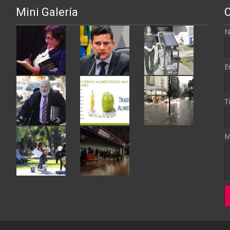
Mini Galería
N
E
T
M