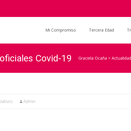
Saltar al contenido
Mi Compromiso
Tercera Edad
T
oficiales Covid-19
Graciela Ocaña
>
Actualida
lativos
Admin