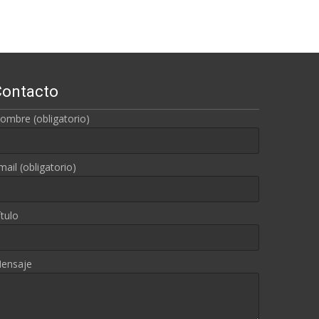
Contacto
ombre (obligatorio)
mail (obligatorio)
ítulo
ensaje