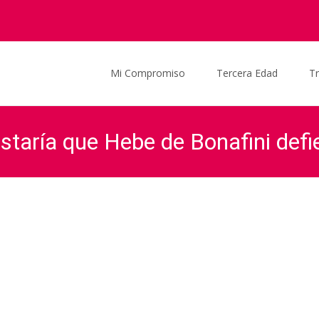
Saltar al contenido
Mi Compromiso
Tercera Edad
T
ustaría que Hebe de Bonafini de
dez 30/03/2016
aña habla de lo que le gustaría que Hebe de Bonafini defienda los