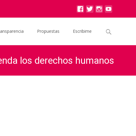
Buscar
ransparencia
Propuestas
Escribime
por:
fienda los derechos humanos
 derechos humanos – Milenium; Carlos Fenandez 30/03/2016