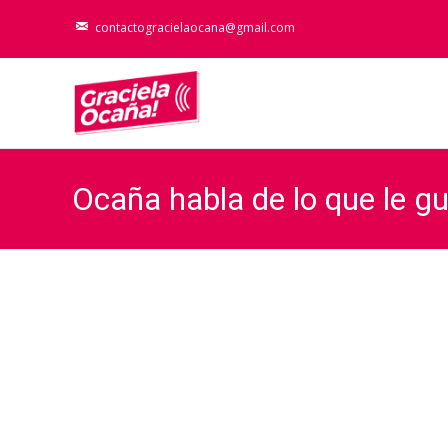
contactogracielaocana@gmail.com
Ocaña habla de lo que le g
– Milenium; Carlos Fenan
Graciela Ocaña
>
Actualidad
>
Audio
>
Oc