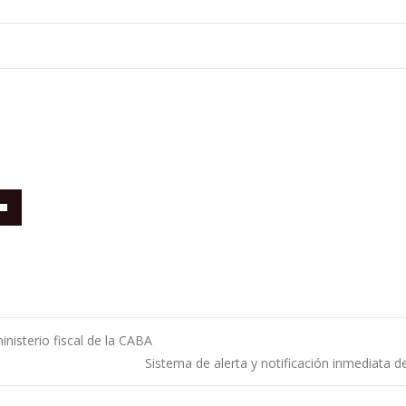
/abajo
nisterio fiscal de la CABA
tar
Sistema de alerta y notificación inmediata
ntradas
uir