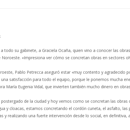
s
o a todo su gabinete, a Graciela Ocaña, quien vino a conocer las obras
oroeste. «Impresiona ver cómo se concretan obras en sectores olvid
Noroeste, Pablo Petrecca aseguró estar «muy contento y agradecido por
 una satisfacción para todo el equipo, porque le ponemos mucha energ
ra María Eugenia Vidal, que invierten también mucho dinero en obra
 y postergado de la ciudad y hoy vemos como se concretan las obras
agua y cloacas, estamos concretando el cordón cuneta, el asfalto, la
s y realizando una fuerte intervención desde lo social, en definitiva