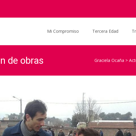
Saltar al contenido
Mi Compromiso
Tercera Edad
T
ón de obras
Graciela Ocaña
>
Act