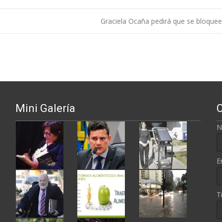
Graciela Ocaña pedirá que se bloquee
ntradas
Mini Galería
N
E
T