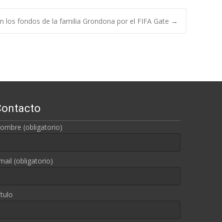
n los fondos de la familia Grondona por el FIFA Gate
→
Contacto
ombre (obligatorio)
mail (obligatorio)
ítulo