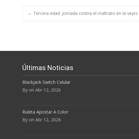
←
Tercera edad. Jornada contra el maltrato en la vejez
Navegación de e
Últimas Noticias
Blackjack Switch Celular
By on Abr 12, 2026
Ruleta Apostar A Color
By on Abr 12, 2026