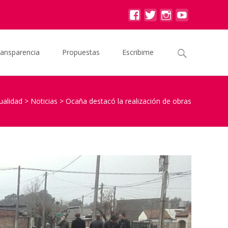
Buscar
ransparencia
Propuestas
Escribime
por:
ualidad
>
Noticias
>
Ocaña destacó la realización de obras