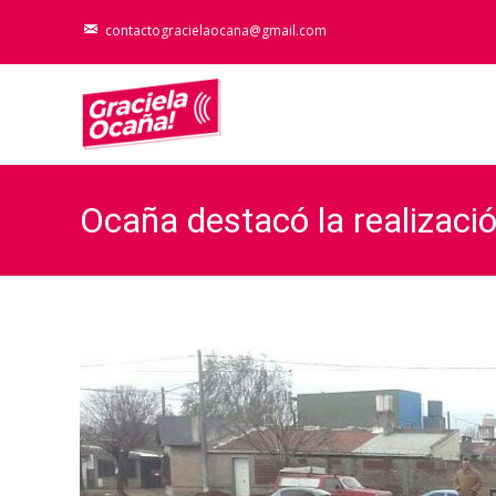
contactogracielaocana@gmail.com
Ocaña destacó la realizaci