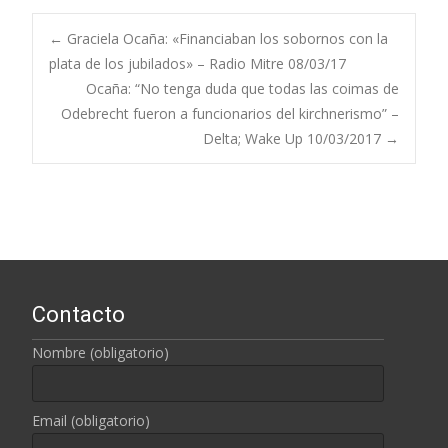
←
Graciela Ocaña: «Financiaban los sobornos con la
plata de los jubilados» – Radio Mitre 08/03/17
Navegación de
Ocaña: “No tenga duda que todas las coimas de
Odebrecht fueron a funcionarios del kirchnerismo” –
entradas
Delta; Wake Up 10/03/2017
→
Contacto
Nombre (obligatorio)
Email (obligatorio)